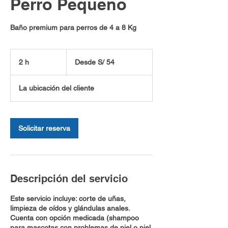
Perro Pequeño
Baño premium para perros de 4 a 8 Kg
Desde
54
2 h
2
Desde S/ 54
soles
peruanos
h
La ubicación del cliente
Solicitar reserva
Descripción del servicio
Este servicio incluye: corte de uñas,
limpieza de oídos y glándulas anales.
Cuenta con opción medicada (shampoo
para mascotas con problemas de piel o piel